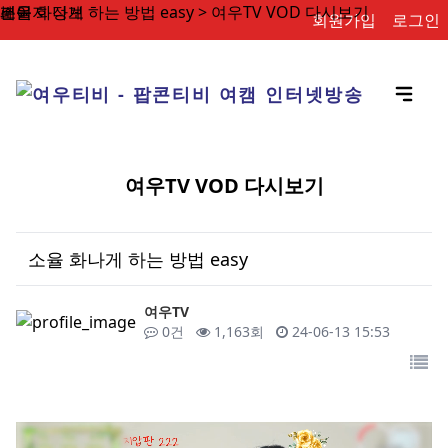
소율 화나게 하는 방법 easy > 여우TV VOD 다시보기
페이지 정보
본문
회원가입
로그인
여우TV VOD 다시보기
소율 화나게 하는 방법 easy
작성자
여우TV
댓글
조회
작성일
0건
1,163회
24-06-13 15:53
목