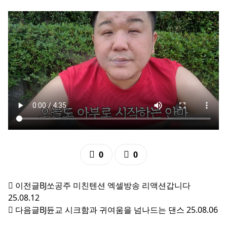
추천
비추천
0
0
이전글
BJ쏘공주 미친텐션 엑셀방송 리액션갑니다
25.08.12
다음글
BJ듄교 시크함과 귀여움을 넘나드는 댄스
25.08.06