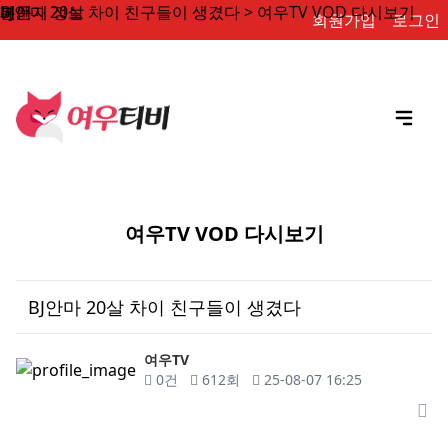
BJ안마 20살 차이 친구들이 생겼다 > 여우TV VOD 다시보기
페이지 정보
본문
회원가입
로그인
여우TV VOD 다시보기
BJ안마 20살 차이 친구들이 생겼다
작성자
여우TV
댓글
조회
작성일
0건
612회
25-08-07 16:25
목