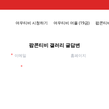
여우티비 시청하기
여우티비 어플 (19금)
팝콘티
팝콘티비 갤러리 글답변