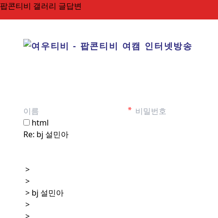
팝콘티비 갤러리 글답변
html