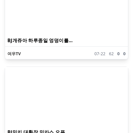
BJ개쥬아 하루종일 엉덩이를…
여우TV
07-22
62
0
0
BJ밍키 대환장 밍카스 오픈