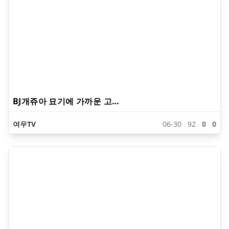
BJ개쥬아 묘기에 가까운 고…
여우TV
06-30
92
0
0