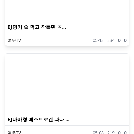
BJ밍키 술 먹고 잠들면 ㅈ…
여우TV
05-13
234
0
0
BJ바바형 에스트로겐 과다 …
여우TV
05-08
219
0
0