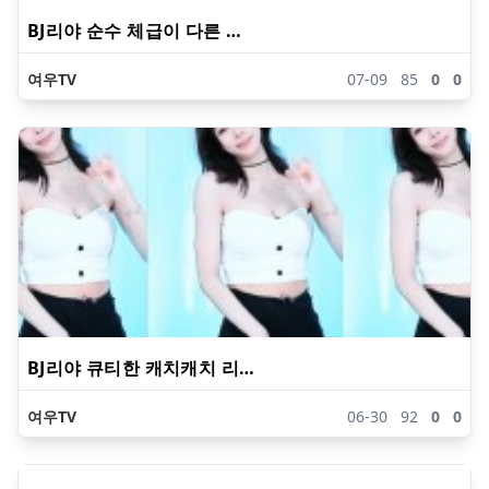
BJ리야 순수 체급이 다른 …
여우TV
07-09
85
0
0
BJ리야 큐티한 캐치캐치 리…
여우TV
06-30
92
0
0