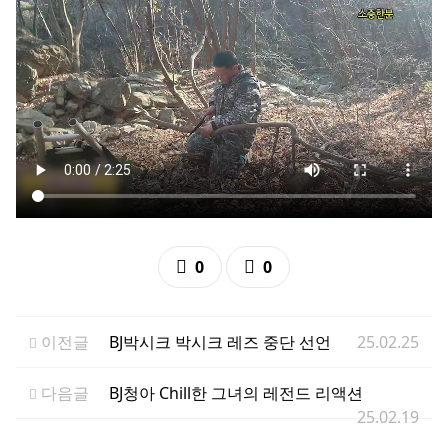
추천
비추천
0
0
이전글
BJ박시크 박시크 레즈 중단 선언
25.02.25
다음글
BJ청아 Chill한 그녀의 레전드 리액션
25.02.19