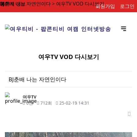
BJ춘배 나는 자연인이다 > 여우TV VOD 다시보기
페이지 정보
본문
회원가입
로그인
여우TV VOD 다시보기
BJ춘배 나는 자연인이다
작성자
여우TV
댓글
조회
작성일
0건
712회
25-02-19 14:31
목