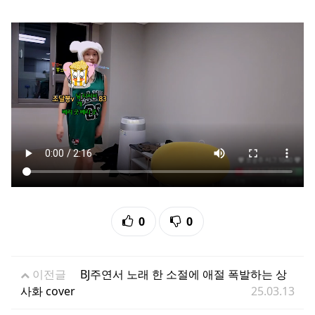
추천
비추천
0
0
이전글
BJ주연서 노래 한 소절에 애절 폭발하는 상
사화 cover
25.03.13