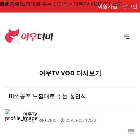
BJ쏘공주 느낌대로 추는 성인식 > 여우TV VOD 다시보기
페이지 정보
본문
회원가입
로그인
여우TV VOD 다시보기
BJ쏘공주 느낌대로 추는 성인식
작성자
여우TV
댓글
조회
작성일
0건
678회
25-03-05 17:22
목