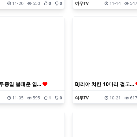
11-20
550
0
0
여우TV
11-14
54
하루종일 불태운 엽…
BJ리야 치킨 10마리 걸고…
11-05
595
1
0
여우TV
10-21
61