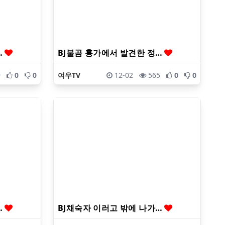
…
BJ불곰 흉가에서 발견한 정…
9
0
0
여우TV
12-02
565
0
0
…
BJ채숙자 이러고 밖에 나가…