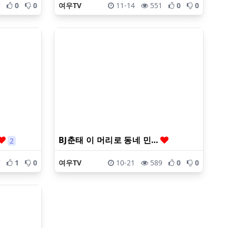
7
0
0
여우TV
11-14
551
0
0
BJ춘태 이 머리로 동네 민…
2
7
1
0
여우TV
10-21
589
0
0