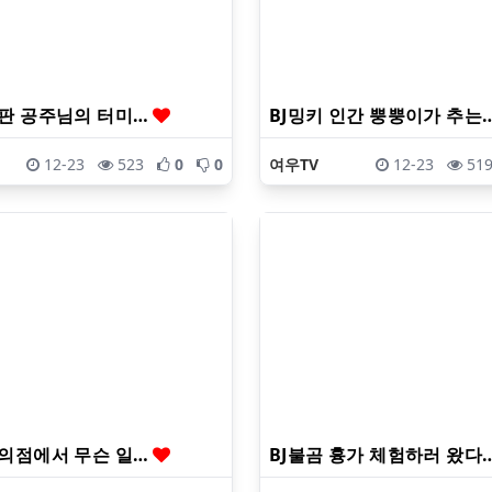
로판 공주님의 터미…
BJ밍키 인간 뿡뿡이가 추는
12-23
523
0
0
여우TV
12-23
51
편의점에서 무슨 일…
BJ불곰 흉가 체험하러 왔다