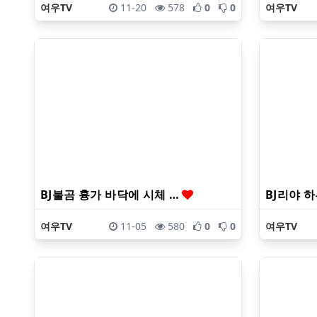
여우TV
11-20
578
0
0
여우TV
BJ불곰 흉가 바닥에 시체 …
BJ리야 
여우TV
11-05
580
0
0
여우TV