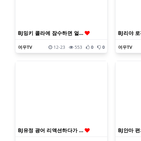
BJ밍키 콜라에 잠수하면 얼…
BJ리야 
여우TV
12-23
553
0
0
여우TV
BJ유정 광어 리액션하다가 …
BJ안마 