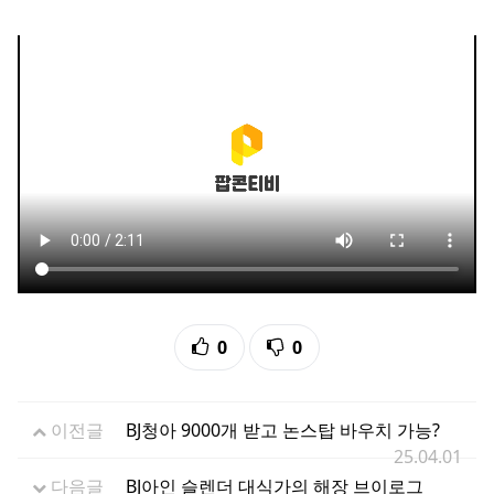
추천
비추천
0
0
이전글
BJ청아 9000개 받고 논스탑 바우치 가능?
25.04.01
다음글
BJ아인 슬렌더 대식가의 해장 브이로그