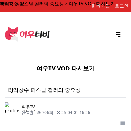
BJ억창수 퍼스널 컬러의 중요성 > 여우TV VOD 다시보기
페이지 정보
본문
회원가입
로그인
여우TV VOD 다시보기
BJ억창수 퍼스널 컬러의 중요성
작성자
여우TV
댓글
조회
작성일
0건
706회
25-04-01 16:26
목