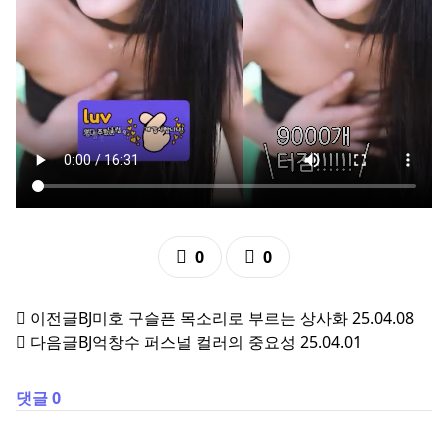
추천
비추천
0
0
이전글
BJ미호 구슬픈 목소리로 부르는 상사화
25.04.08
다음글
BJ억창수 퍼스널 컬러의 중요성
25.04.01
댓글 0