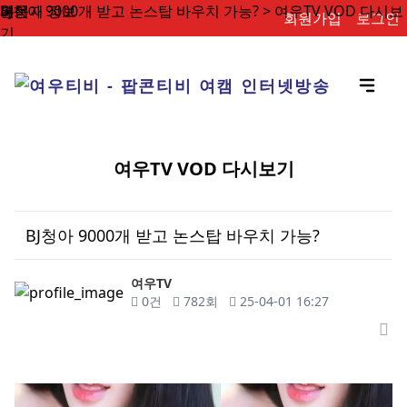
BJ청아 9000개 받고 논스탑 바우치 가능? > 여우TV VOD 다시보
페이지 정보
본문
회원가입
로그인
기
여우TV VOD 다시보기
BJ청아 9000개 받고 논스탑 바우치 가능?
작성자
여우TV
댓글
조회
작성일
0건
782회
25-04-01 16:27
목